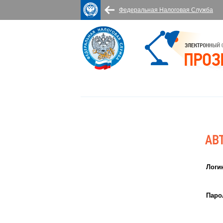
Федеральная Налоговая Служба
АВ
Логи
Паро