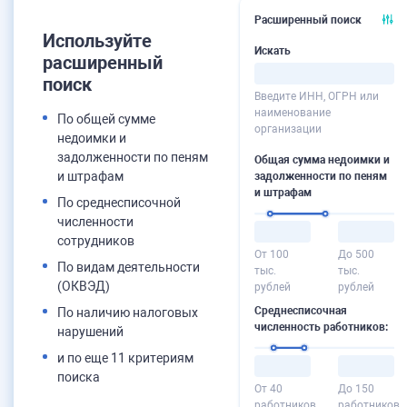
Расширенный поиск
Используйте
Искать
расширенный
поиск
Введите ИНН, ОГРН или
наименование
По общей сумме
организации
недоимки и
задолженности по пеням
Общая сумма недоимки и
и штрафам
задолженности по пеням
и штрафам
По среднесписочной
численности
сотрудников
От 100
До 500
По видам деятельности
тыс.
тыс.
(ОКВЭД)
рублей
рублей
Среднесписочная
По наличию налоговых
численность работников:
нарушений
и по еще 11 критериям
поиска
От 40
До 150
работников
работников