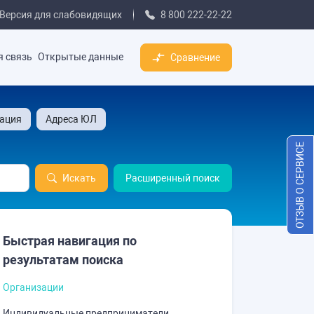
Версия для слабовидящих
8 800 222-22-22
я связь
Открытые данные
Сравнение
ация
Адреса ЮЛ
ОТЗЫВ О СЕРВИСЕ
Искать
Расширенный поиск
Быстрая навигация по
результатам поиска
Организации
Индивидуальные предприниматели